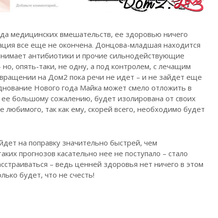
ряда медицинских вмешательств, ее здоровью ничего
тация все еще не окончена. Донцова-младшая находится
инимает антибиотики и прочие сильнодействующие
но, опять-таки, не одну, а под контролем, с лечащим
звращении на Дом2 пока речи не идет – и не зайдет еще
зднование Нового года Майка может смело отложить в
 к ее большому сожалению, будет изолирована от своих
же любимого, так как ему, скорей всего, необходимо будет
ойдет на поправку значительно быстрей, чем
аких прогнозов касательно нее не поступало – стало
асстраиваться – ведь ценней здоровья нет ничего в этом
лько будет, что не счесть!