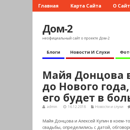
Главная
Карта Сайта
О Сай
Дом-2
неофициальный сайт о проекте Дом-2
Блоги
Новости И Слухи
Фот
Майя Донцова 
до Нового года
его будет в бол
admin
16.12.2018
Новости и слухи
Майя Донцова и Алексей Купин в коем-то
свадьбы, определились с датой, обговор