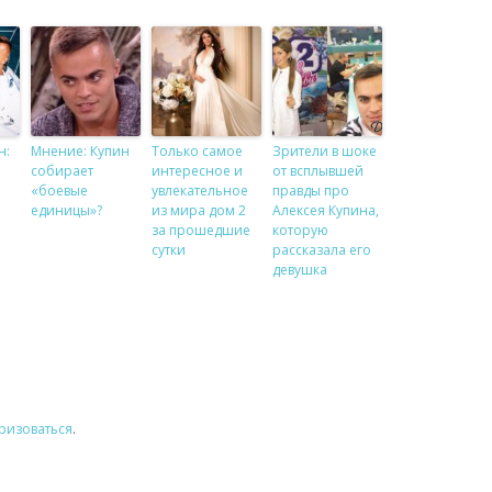
н:
Мнение: Купин
Только самое
Зрители в шоке
собирает
интересное и
от всплывшей
«боевые
увлекательное
правды про
единицы»?
из мира дом 2
Алексея Купина,
за прошедшие
которую
сутки
рассказала его
девушка
ризоваться
.