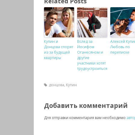
Related Posts
Купин и
Вслед за
Алексей Купи
Донцова спорят
Иосифом
Любовь по
из за будущей
Оганесяном и
переписке
квартиры
другие
участники хотят
трудоустроиться
донцова
,
Купин
Добавить комментарий
Для отправки комментария вам необходимо
авто