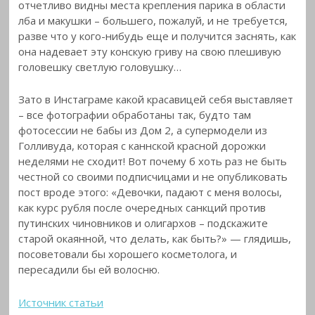
отчетливо видны места крепления парика в области
лба и макушки – большего, пожалуй, и не требуется,
разве что у кого-нибудь еще и получится заснять, как
она надевает эту конскую гриву на свою плешивую
головешку светлую головушку…
Зато в Инстаграме какой красавицей себя выставляет
– все фотографии обработаны так, будто там
фотосессии не бабы из Дом 2, а супермодели из
Голливуда, которая с каннской красной дорожки
неделями не сходит! Вот почему б хоть раз не быть
честной со своими подписчицами и не опубликовать
пост вроде этого: «Девочки, падают с меня волосы,
как курс рубля после очередных санкций против
путинских чиновников и олигархов – подскажите
старой окаянной, что делать, как быть?» — глядишь,
посоветовали бы хорошего косметолога, и
пересадили бы ей волосню.
Источник статьи