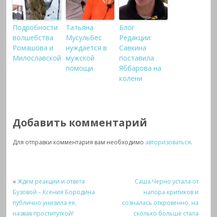
Подробности
Татьяна
Блог
волшебства
Мусульбес
Редакции:
Ромашова и
нуждается в
Савкина
Милославской
мужской
поставила
помощи
Яббарова на
колени
Добавить комментарий
Для отправки комментария вам необходимо
авторизоваться
.
«
Ждем реакции и ответа
Саша Черно устала от
Бузовой – Ксения Бородина
напора критиков и
публично унизила ее,
созналась откровенно, на
назвав проституткой!
сколько больше стала