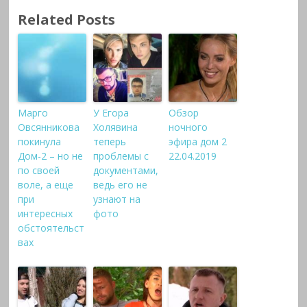
Related Posts
Марго
У Егора
Обзор
Овсянникова
Холявина
ночного
покинула
теперь
эфира дом 2
Дом-2 – но не
проблемы с
22.04.2019
по своей
документами,
воле, а еще
ведь его не
при
узнают на
интересных
фото
обстоятельст
вах