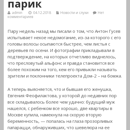
парик
admin
04.12.2018
Новости и слухи
Нет
комментариев
Пару недель назад мы писали о том, что Антон Гусев
испытывает некое недомогание, из-за которого с его
головы волосы осыпаются быстрее, чем листья с
деревьев по осени.
И фотографии прикладывали в
подтверждение, на которых отчетливо виднелось,
что пресловутый альфонс и правда становится все
более похожим на того, кем его привыкли называть
зрители и поклонники телепроекта Дом-2 – на бомжа.
А теперь выясняется, что и бывшая его женушка,
Евгения Феофилактова, у которой до недавних пор
все складывалось более чем удачно: будущий муж
нашелся, с ребенком все хорошо, две квартиры в
Москве купила, намекнула на скорую вторую
беременность, — попалась на глаза прозорливых
папарацци, обнаруживших, что шевелюра на ее