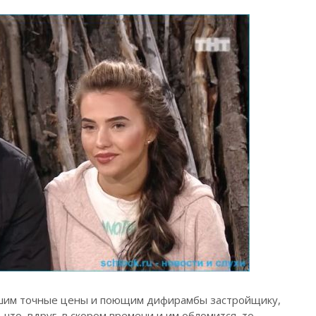
вшим точные цены и поющим дифирамбы застройщику,
что, вдруг, в скором времени и им обломится, то