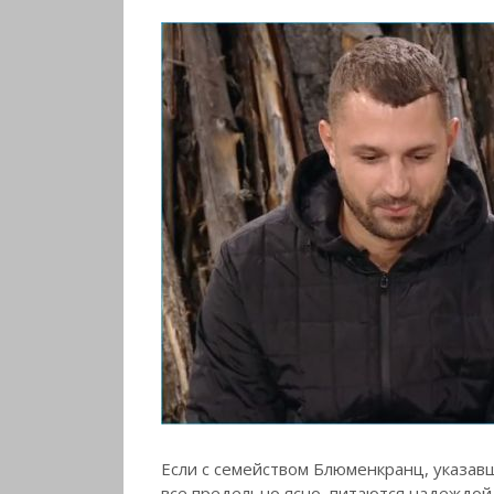
Если с семейством Блюменкранц, указа
все предельно ясно, питаются надеждой, 