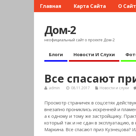
Главная
Карта Сайта
О Сай
Дом-2
неофициальный сайт о проекте Дом-2
Блоги
Новости И Слухи
Фот
Все спасают пр
admin
08.11.2017
Новости и слухи
Просмотр страничек в соцсетях действу
внезапно прониклись искренней и плам
а к одному и тому же застройщику. Прак
который так и не сдан в эксплуатацию, 
Маркина. Все спасают приз Кузнецова? 