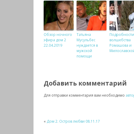
Обзор ночного
Татьяна
Подробности
эфира дом 2
Мусульбес
волшебства
22.04.2019
нуждается в
Ромашова и
мужской
Милославско
помощи
Добавить комментарий
Для отправки комментария вам необходимо
авто
«
Дом 2. Остров любви 08.11.17