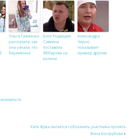
Ольга Гажиенко
Блог Редакции:
Александра
рассказала, как
Савкина
Черно
она узнала, что
поставила
показывает
й
беременна
Яббарова на
пример другим
колени
ризоваться
.
Катя Жужа пытается соблазнить участника проекта
Фила Кострубова
»