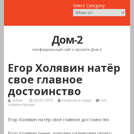
Select Category:
Дом-2
неофициальный сайт о проекте Дом-2
Егор Холявин натёр
свое главное
достоинство
admin
03.07.2018
Новости и слухи
Нет
комментариев
Егор Холявин натёр свое главное достоинство
Егор Холявин очень доволен размерами своего