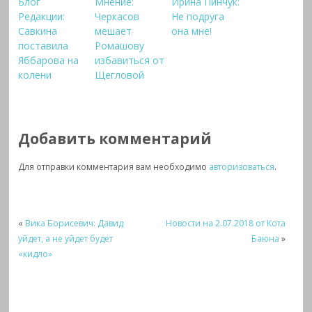
Блог
Мнение:
Ирина Пинчук:
Редакции:
Черкасов
Не подруга
Савкина
мешает
она мне!
поставила
Ромашову
Яббарова на
избавиться от
колени
Щегловой
Добавить комментарий
Для отправки комментария вам необходимо
авторизоваться
.
«
Вика Борисевич: Давид
Новости на 2.07.2018 от Кота
уйдет, а не уйдет будет
Баюна
»
«кидло»