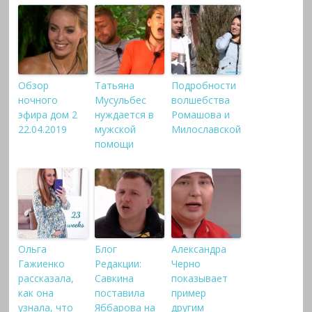
Обзор
Татьяна
Подробности
ночного
Мусульбес
волшебства
эфира дом 2
нуждается в
Ромашова и
22.04.2019
мужской
Милославской
помощи
Ольга
Блог
Александра
Гажиенко
Редакции:
Черно
рассказала,
Савкина
показывает
как она
поставила
пример
узнала, что
Яббарова на
другим