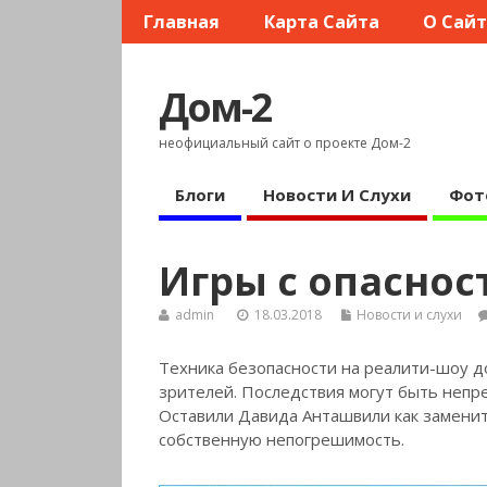
Главная
Карта Сайта
О Сай
Дом-2
неофициальный сайт о проекте Дом-2
Блоги
Новости И Слухи
Фот
Игры с опаснос
admin
18.03.2018
Новости и слухи
Техника безопасности на реалити-шоу до
зрителей. Последствия могут быть непр
Оставили Давида Анташвили как заменит
собственную непогрешимость.