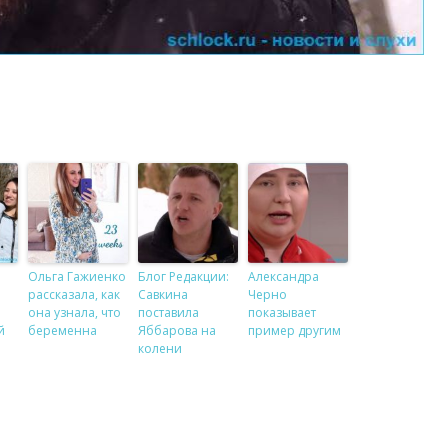
Ольга Гажиенко
Блог Редакции:
Александра
рассказала, как
Савкина
Черно
она узнала, что
поставила
показывает
й
беременна
Яббарова на
пример другим
колени