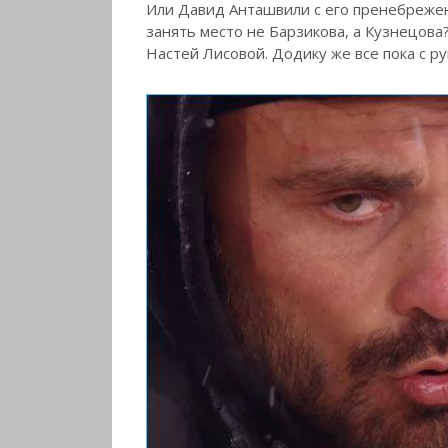
Или Давид Анташвили с его пренебрежен
занять место не Барзикова, а Кузнецова
Настей Лисовой. Додику же все пока с р