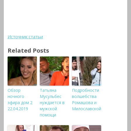
Источник статьи
Related Posts
Обзор
Татьяна
Подробности
ночного
Мусульбес
волшебства
эфира дом 2
нуждается в
Ромашова и
22.04.2019
мужской
Милославской
помощи