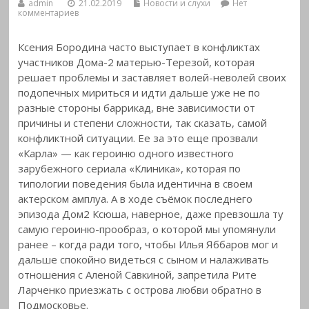
admin
21.02.2019
Новости и слухи
Нет
комментариев
Ксения Бородина часто выступает в конфликтах
участников Дома-2 матерью-Терезой, которая
решает проблемы и заставляет волей-неволей своих
подопечных мириться и идти дальше уже не по
разные стороны баррикад, вне зависимости от
причины и степени сложности, так сказать, самой
конфликтной ситуации.
Ее за это еще прозвали
«Карла» — как героиню одного известного
зарубежного сериала «Клиника», которая по
типологии поведения была идентична в своем
актерском амплуа. А в ходе съёмок последнего
эпизода Дом2 Ксюша, наверное, даже превзошла ту
самую героиню-прообраз, о которой мы упомянули
ранее – когда ради того, чтобы Илья Яббаров мог и
дальше спокойно видеться с сыном и налаживать
отношения с Аленой Савкиной, запретила Рите
Ларченко приезжать с острова любви обратно в
Подмосковье.