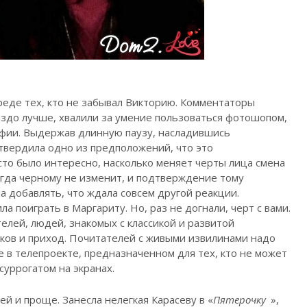
реде тех, кто не забывал Викторию. Комментаторы
аздо лучше, хвалили за умение пользоваться фотошопом,
афии. Выдержав длинную паузу, насладившись
твердила одно из предположений, что это
сто было интересно, насколько меняет черты лица смена
когда черному не изменит, и подтверждение тому
ла добавлять, что ждала совсем другой реакции.
ла поиграть в Маргариту. Но, раз не догнали, черт с вами.
телей, людей, знакомых с классикой и развитой
аков и приход. Почитателей с живыми извилинами надо
не в телепроекте, предназначенном для тех, кто не может
суррогатом на экранах.
ей и проще. Занесла нелегкая Карасеву в «
Пятерочку
»,