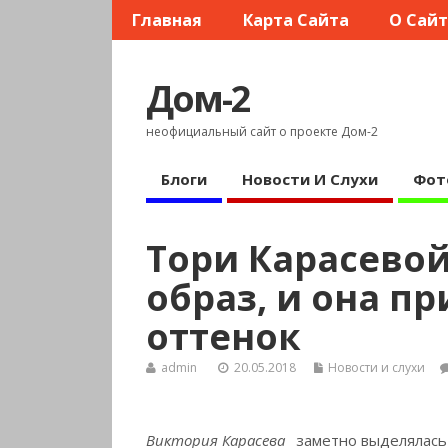
Главная
Карта Сайта
О Сай
Дом-2
неофициальный сайт о проекте Дом-2
Блоги
Новости И Слухи
Фот
Тори Карасево
образ, и она п
оттенок
admin
20.05.2018
Новости и слухи
Виктория Карасева
заметно выделялась 