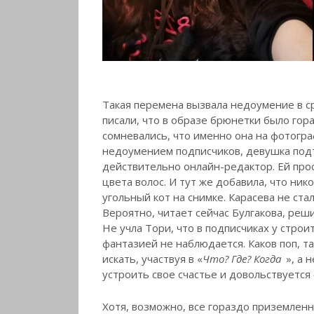
Такая перемена вызвала недоумение в с
писали, что в образе брюнетки было гор
сомневались, что именно она на фотогр
недоумением подписчиков, девушка под
действительно онлайн-редактор. Ей про
цвета волос. И тут же добавила, что ни
угольный кот на снимке. Карасева не ста
Вероятно, читает сейчас Булгакова, реши
Не учла Тори, что в подписчиках у строи
фантазией не наблюдается. Каков поп, т
искать, участвуя в «
Что? Где? Когда
», а 
устроить свое счастье и довольствуется 
Хотя, возможно, все гораздо приземленн