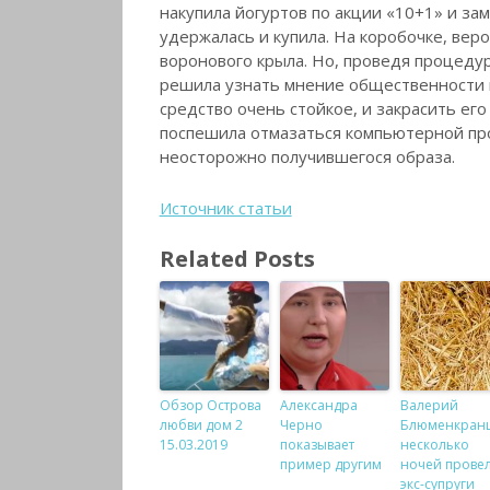
накупила йогуртов по акции «10+1» и зам
удержалась и купила. На коробочке, вер
воронового крыла. Но, проведя процедур
решила узнать мнение общественности 
средство очень стойкое, и закрасить его 
поспешила отмазаться компьютерной про
неосторожно получившегося образа.
Источник статьи
Related Posts
Обзор Острова
Александра
Валерий
любви дом 2
Черно
Блюменкран
15.03.2019
показывает
несколько
пример другим
ночей провел
экс-супруги