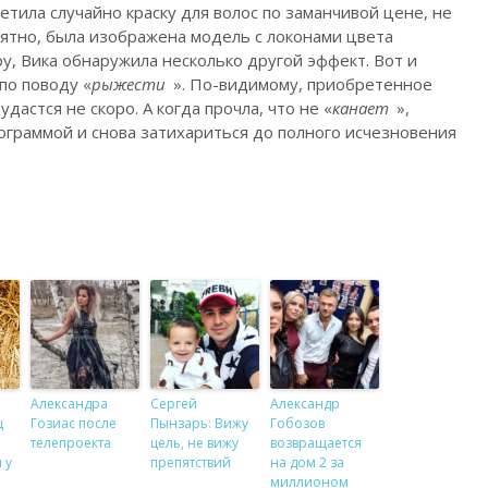
етила случайно краску для волос по заманчивой цене, не
оятно, была изображена модель с локонами цвета
у, Вика обнаружила несколько другой эффект. Вот и
по поводу «
рыжести
». По-видимому, приобретенное
удастся не скоро. А когда прочла, что не «
канает
»,
граммой и снова затихариться до полного исчезновения
Александра
Сергей
Александр
ц
Гозиас после
Пынзарь: Вижу
Гобозов
телепроекта
цель, не вижу
возвращается
 у
препятствий
на дом 2 за
миллионом