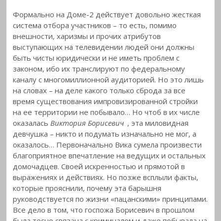
Формально на Доме-2 действует довольно жесткая
система отбора участников – то есть, помимо
внешности, харизмы и прочих атрибутов
выступающих на телевидении людей они должны
быть чисты юридически и не иметь проблем с
законом,
ибо их транслируют по федеральному
каналу с многомиллионной аудиторией. Но это лишь
на словах – на деле какого только сброда за все
время существования импровизированной стройки
на ее территории не побывало… Но чтоб в их числе
оказалась
Виктория Борисевич
, эта миловидная
девчушка – никто и подумать изначально не мог, а
оказалось… Первоначально Вика сумела произвести
благоприятное впечатление на ведущих и остальных
домочадцев. Своей искренностью и прямотой в
выражениях и действиях. Но позже всплыли факты,
которые прояснили, почему эта барышня
руководствуется по жизни «пацанскими» принципами.
Все дело в том, что госпожа Борисевич в прошлом
была тесно связана с криминалом и даже побывала на