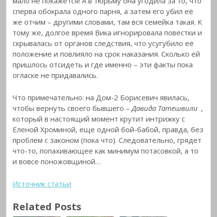
мало не покажется! А в тюрьму она угодила за то, что
сперва обокрала одного парня, а затем его убил её
же отчим – другими словами, там вся семейка такая. К
тому же, долгое время Вика игнорировала повестки и
скрывалась от органов следствия, что усугубило её
положение и повлияло на срок наказания. Сколько ей
пришлось отсидеть и где именно – эти факты пока
огласке не придавались.
Что примечательно: на Дом-2 Борисевич явилась,
чтобы вернуть своего бывшего –
Давида Татешвили
,
который в настоящий момент крутит интрижку с
Еленой Хроминой, еще одной бой-бабой, правда, без
проблем с законом (пока что). Следовательно, грядет
что-то, попахивающее как минимум потасовкой, а то
и вовсе поножовщиной…
Источник статьи
Related Posts