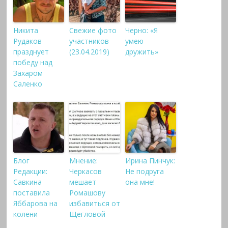
Никита
Свежие фото
Черно: «Я
Рудаков
участников
умею
празднует
(23.04.2019)
дружить»
победу над
Захаром
Саленко
Блог
Мнение:
Ирина Пинчук:
Редакции:
Черкасов
Не подруга
Савкина
мешает
она мне!
поставила
Ромашову
Яббарова на
избавиться от
колени
Щегловой