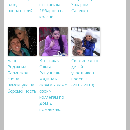
вижу
поставила
Захаром
препятствий
Яббарова на
Саленко
колени
Блог
Вот такая
Свежие фото
Редакции:
Ольга
детей
Балинская
Рапунцель
участников
снова
жадина и
проекта
намекнула на
скряга – даже
(20.02.2019)
беременность
своим
коллегам по
Дом-2
пожалела…