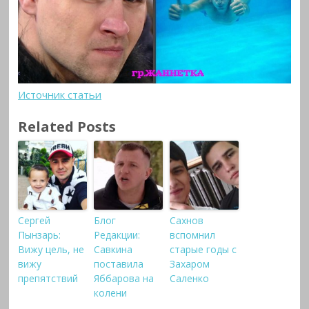
Источник статьи
Related Posts
Сергей
Блог
Сахнов
Пынзарь:
Редакции:
вспомнил
Вижу цель, не
Савкина
старые годы с
вижу
поставила
Захаром
препятствий
Яббарова на
Саленко
колени