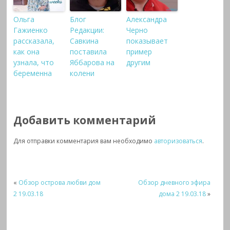
Ольга
Блог
Александра
Гажиенко
Редакции:
Черно
рассказала,
Савкина
показывает
как она
поставила
пример
узнала, что
Яббарова на
другим
беременна
колени
Добавить комментарий
Для отправки комментария вам необходимо
авторизоваться
.
«
Обзор острова любви дом
Обзор дневного эфира
2 19.03.18
дома 2 19.03.18
»