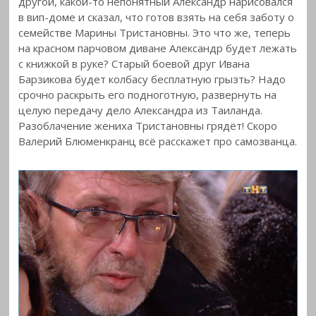
другой, какой-то непонятный Александр нарисовался
в вип-доме и сказал, что готов взять на себя заботу о
семействе Марины Тристановны. Это что же, теперь
на красном парчовом диване Александр будет лежать
с книжкой в руке? Старый боевой друг Ивана
Барзикова будет колбасу бесплатную грызть? Надо
срочно раскрыть его подноготную, развернуть на
целую передачу дело Александра из Таиланда.
Разоблачение жениха Тристановны грядёт! Скоро
Валерий Блюменкранц всё расскажет про самозванца.