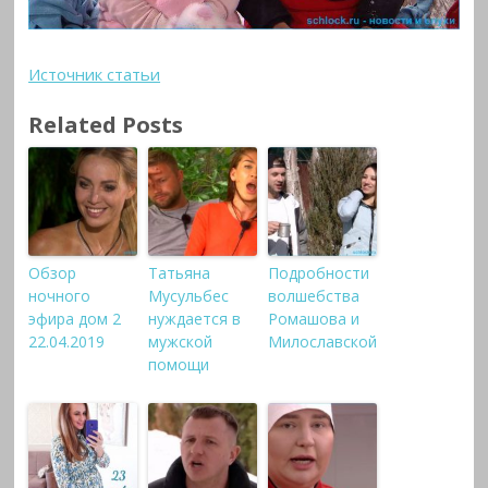
Источник статьи
Related Posts
Обзор
Татьяна
Подробности
ночного
Мусульбес
волшебства
эфира дом 2
нуждается в
Ромашова и
22.04.2019
мужской
Милославской
помощи