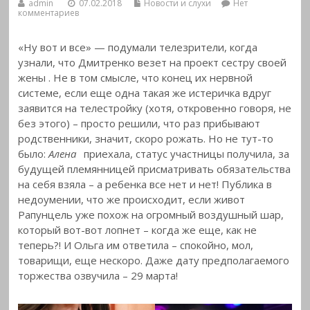
admin
07.02.2018
Новости и слухи
Нет
комментариев
«Ну вот и все» — подумали телезрители, когда
узнали, что Дмитренко везет на проект сестру своей
жены
. Не в том смысле, что конец их нервной
системе, если еще одна такая же истеричка вдруг
заявится на телестройку (хотя, откровенно говоря, не
без этого) – просто решили, что раз прибывают
родственники, значит, скоро рожать. Но не тут-то
было:
Алена
приехала, статус участницы получила, за
будущей племянницей присматривать обязательства
на себя взяла – а ребенка все нет и нет! Публика в
недоумении, что же происходит, если живот
Рапунцель уже похож на огромный воздушный шар,
который вот-вот лопнет – когда же еще, как не
теперь?! И Ольга им ответила – спокойно, мол,
товарищи, еще нескоро. Даже дату предполагаемого
торжества озвучила – 29 марта!