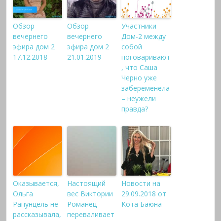
Обзор
Обзор
Участники
вечернего
вечернего
Дом-2 между
эфира дом 2
эфира дом 2
собой
17.12.2018
21.01.2019
поговаривают
, что Саша
Черно уже
забеременела
– неужели
правда?
Оказывается,
Настоящий
Новости на
Ольга
вес Виктории
29.09.2018 от
Рапунцель не
Романец
Кота Баюна
рассказывала,
переваливает