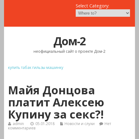
Select Category:
Дом-2
неофициальный сайт о проекте Дом-2
купить табак гильзы машинку
Майя Донцова
платит Алексею
Купину за секс?!
admin
05.01.2018
Новости и слухи
Нет
комментариев