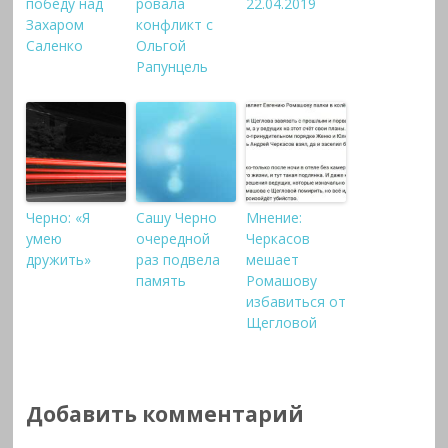
победу над
ровала
22.04.2019
Захаром
конфликт с
Саленко
Ольгой
Рапунцель
Черно: «Я
Сашу Черно
Мнение:
умею
очередной
Черкасов
дружить»
раз подвела
мешает
память
Ромашову
избавиться от
Щегловой
Добавить комментарий