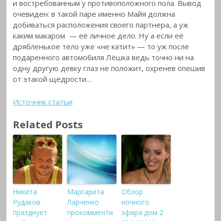
и востребованным у противоположного пола. Вывод
очевиден: в такой паре именно Майя должна
добиваться расположения своего партнера, а уж
каким макаром — её личное дело. Ну а если её
дрябленькое тело уже «не катит» — то уж после
подаренного автомобиля Лёшка ведь точно ни на
одну другую девку глаз не положит, охренев опешив
от этакой щедрости…
Источник статьи
Related Posts
Никита
Маргарита
Обзор
Рудаков
Ларченко
ночного
празднует
прокомменти
эфира дом 2