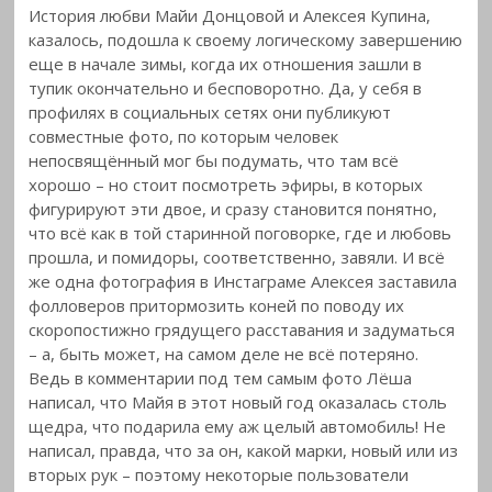
История любви Майи Донцовой и Алексея Купина,
казалось, подошла к своему логическому завершению
еще в начале зимы, когда их отношения зашли в
тупик окончательно и бесповоротно.
Да, у себя в
профилях в социальных сетях они публикуют
совместные фото, по которым человек
непосвящённый мог бы подумать, что там всё
хорошо – но стоит посмотреть эфиры, в которых
фигурируют эти двое, и сразу становится понятно,
что всё как в той старинной поговорке, где и любовь
прошла, и помидоры, соответственно, завяли. И всё
же одна фотография в Инстаграме Алексея заставила
фолловеров притормозить коней по поводу их
скоропостижно грядущего расставания и задуматься
– а, быть может, на самом деле не всё потеряно.
Ведь в комментарии под тем самым фото Лёша
написал, что Майя в этот новый год оказалась столь
щедра, что подарила ему аж целый автомобиль! Не
написал, правда, что за он, какой марки, новый или из
вторых рук – поэтому некоторые пользователи