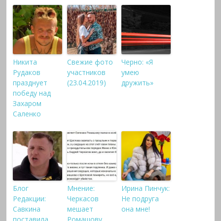
Никита
Свежие фото
Черно: «Я
Рудаков
участников
умею
празднует
(23.04.2019)
дружить»
победу над
Захаром
Саленко
Блог
Мнение:
Ирина Пинчук:
Редакции:
Черкасов
Не подруга
Савкина
мешает
она мне!
поставила
Ромашову