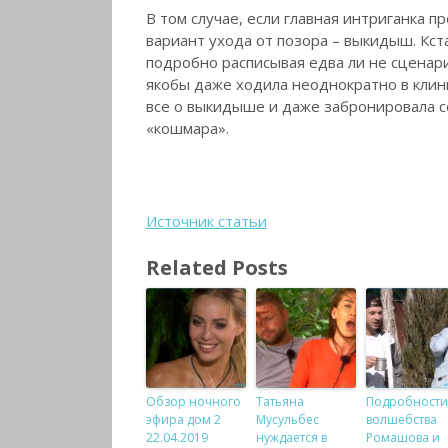
В том случае, если главная интриганка п
вариант ухода от позора – выкидыш. Кст
подробно расписывая едва ли не сценари
якобы даже ходила неоднократно в клини
все о выкидыше и даже забронировала се
«кошмара».
Источник статьи
Related Posts
Обзор ночного
Татьяна
Подробности
эфира дом 2
Мусульбес
волшебства
22.04.2019
нуждается в
Ромашова и