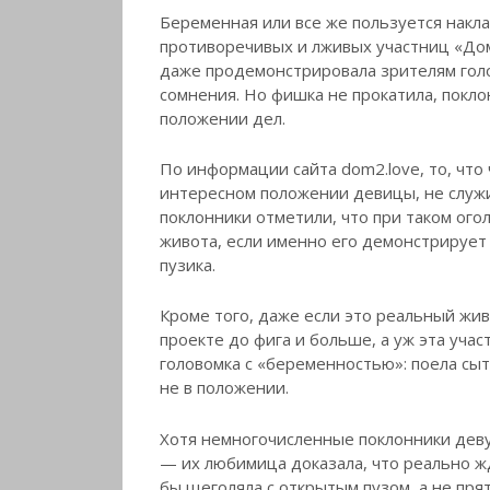
Беременная или все же пользуется накла
противоречивых и лживых участниц «Дома
даже продемонстрировала зрителям голо
сомнения. Но фишка не прокатила, покло
положении дел.
По информации сайта dom2.love, то, что
интересном положении девицы, не служ
поклонники отметили, что при таком ого
живота, если именно его демонстрирует
пузика.
Кроме того, даже если это реальный жив
проекте до фига и больше, а уж эта учас
головомка с «беременностью»: поела сыт
не в положении.
Хотя немногочисленные поклонники деву
— их любимица доказала, что реально жд
бы щеголяла с открытым пузом, а не пря