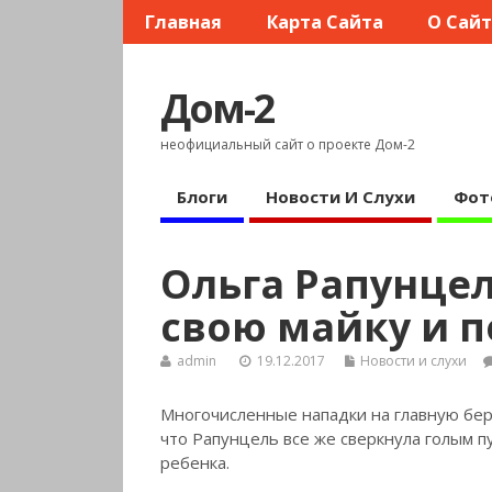
Главная
Карта Сайта
О Сай
Дом-2
неофициальный сайт о проекте Дом-2
Блоги
Новости И Слухи
Фот
Ольга Рапунцел
свою майку и 
admin
19.12.2017
Новости и слухи
Многочисленные нападки на главную бер
что Рапунцель все же сверкнула голым п
ребенка.