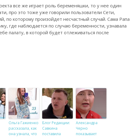
роекта все же играет роль беременяшки, то у нее один
ати, про это тоже уже говорили пользователи Сети,
й, по которому произойдет несчастный случай. Сама Рапа
ку, где наблюдается по случаю беременности, узнавала
бе палату, в которой будет отлеживаться после
Ольга Гажиенко
Блог Редакции:
Александра
рассказала, как
Савкина
Черно
она узнала, что
поставила
показывает