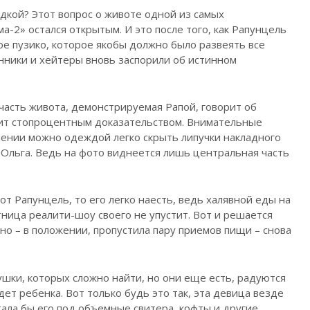
дкой? Этот вопрос о животе одной из самых
-2» остался открытым. И это после того, как Рапунцель
е пузико, которое якобы должно было развеять все
нники и хейтеры вновь заспорили об истинном
 часть живота, демонстрируемая Рапой, говорит об
ит стопроцентным доказательством. Внимательные
лении можно одеждой легко скрыть липучки накладного
 Ольга. Ведь на фото виднеется лишь центральная часть
от Рапунцель, то его легко наесть, ведь халявной еды на
тница реалити-шоу своего не упустит. Вот и решается
но – в положении, пропустила пару приемов пищи – снова
шки, которых сложно найти, но они еще есть, радуются
ет ребенка. Вот только будь это так, эта девица везде
тала бы его под объемные свитера, кофты и другие