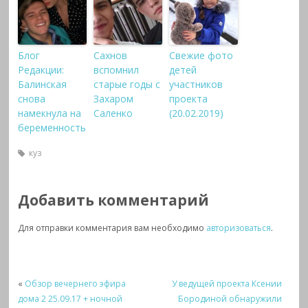
Блог
Сахнов
Свежие фото
Редакции:
вспомнил
детей
Балинская
старые годы с
участников
снова
Захаром
проекта
намекнула на
Саленко
(20.02.2019)
беременность
куз
Добавить комментарий
Для отправки комментария вам необходимо
авторизоваться
.
«
Обзор вечернего эфира
У ведущей проекта Ксении
дома 2 25.09.17 + ночной
Бородиной обнаружили