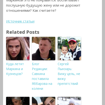
послушную будущую жену или не дорожит
отношениями? Как считаете?
Источник статьи
Related Posts
Куда летят
Блог
Сергей
Маркина и
Редакции:
Пынзарь:
Кузнецов?
Савкина
Вижу цель, не
поставила
вижу
Яббарова на
препятствий
колени