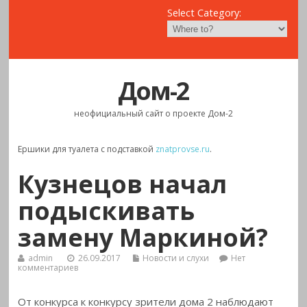
Select Category:
Дом-2
неофициальный сайт о проекте Дом-2
Ершики для туалета с подставкой
znatprovse.ru
.
Кузнецов начал
подыскивать
замену Маркиной?
admin
26.09.2017
Новости и слухи
Нет
комментариев
От конкурса к конкурсу зрители дома 2 наблюдают