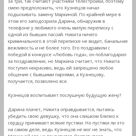
за три, так считают участники телестройки, поэтому
смею предположить, что Кузнецов начал
подыскивать замену Маркиной. По крайней мере в
этом его заподозрила Дарина, обнаружив в
телефоне у любимого очень милую переписку с
одной из бывших пассий. Никита ничего
криминального в этой переписке не видит, банальная
вежливость и не более того. Его поздравили с
победой в конкурсе «Любовь года», он поблагодарил
за поздравление, но Маркина считает, что Никита
поступил некрасиво, ведь ей запрещено любое
общение с бывшими парнями, а Кузнецову,
получается, позволено все.
Кузнецов воспитывает послушную будущую жену?
Дарина плачет, Никита оправдывается, пытаясь
убедить свою девушку, что она слишком близко к
сердцу принимает всякие пустяки. Но пустяки ли это
на самом деле, ведь Кузнецов не мог не знать, что
Маркиной это не понравится. Воспитывает