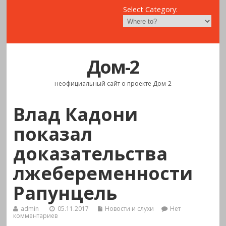
Select Category:
Дом-2
неофициальный сайт о проекте Дом-2
Влад Кадони
показал
доказательства
лжебеременности
Рапунцель
admin
05.11.2017
Новости и слухи
Нет
комментариев