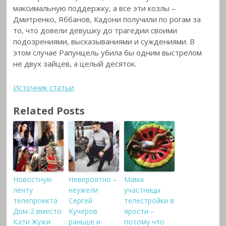
максимальную поддержку, а все эти козлы –
Дмитренко, Яббанов, Кадони получили по рогам за
то, что довели девушку до трагедии своими
подозрениями, высказываниями и суждениями. В
этом случае Рапунцель убила бы одним выстрелом
не двух зайцев, а целый десяток.
Источник статьи
Related Posts
Новостную
Невероятно –
Мама
ленту
неужели
участницы
телепроекта
Сергей
телестройки в
Дом-2 вместо
Кучеров
ярости –
Кати Жужи
раньше и
потому что