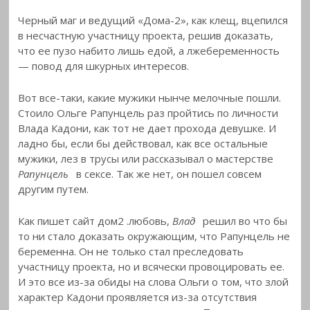
Черный маг и ведущий «Дома-2», как клещ, вцепился
в несчастную участницу проекта, решив доказать,
что ее пузо набито лишь едой, а лжебеременность
— повод для шкурных интересов.
Вот все-таки, какие мужики нынче мелочные пошли.
Стоило Ольге Рапунцель раз пройтись по личности
Влада Кадони, как тот не дает прохода девушке. И
ладно бы, если бы действовал, как все остальные
мужики, лез в трусы или рассказывал о мастерстве
Рапунцель
в сексе. Так же нет, он пошел совсем
другим путем.
Как пишет сайт дом2
.любовь,
Влад
решил во что бы
то ни стало доказать окружающим, что Рапунцель не
беременна. Он не только стал преследовать
участницу проекта, но и всячески провоцировать ее.
И это все из-за обиды на слова Ольги о том, что злой
характер Кадони проявляется из-за отсутствия