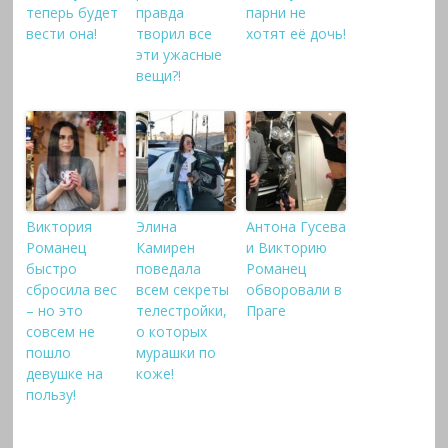
теперь будет
правда
парни не
вести она!
творил все
хотят её дочь!
эти ужасные
вещи?!
Виктория
Элина
Антона Гусева
Романец
Камирен
и Викторию
быстро
поведала
Романец
сбросила вес
всем секреты
обворовали в
– но это
телестройки,
Праге
совсем не
о которых
пошло
мурашки по
девушке на
коже!
пользу!