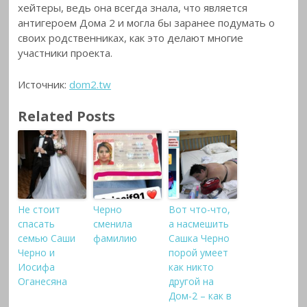
хейтеры, ведь она всегда знала, что является
антигероем Дома 2 и могла бы заранее подумать о
своих родственниках, как это делают многие
участники проекта.
Источник:
dom2.tw
Related Posts
Не стоит
Черно
Вот что-что,
спасать
сменила
а насмешить
семью Саши
фамилию
Сашка Черно
Черно и
порой умеет
Иосифа
как никто
Оганесяна
другой на
Дом-2 – как в