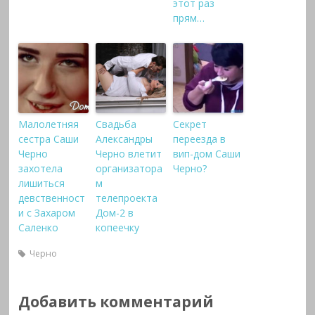
этот раз
прям…
Малолетняя
Свадьба
Секрет
сестра Саши
Александры
переезда в
Черно
Черно влетит
вип-дом Саши
захотела
организатора
Черно?
лишиться
м
девственност
телепроекта
и с Захаром
Дом-2 в
Саленко
копеечку
Черно
Добавить комментарий