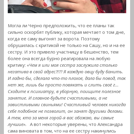
Могла ли Черно предположить, что ее планы так
сильно оскорбят публику, которая мечтает о том дне,
когда ее саму выгонят за ворота. Поэтому
обрушилась с критикой не только на Сашу, но и на ее
сестру. И это привело участницу в бешенство, тем
более она всегда бурно реагировала на любую
критику:
«Чем я или моя сестра заслужила столько
негатива в свой адрес?!?? Я каждую овцу буду банить.
И ладно бы, сделала что-то плохое, дала бы повод, так
нет же, лишь бы просто повякать и слить своё г…
Сходите к психиатру, в уборную, поищите полезное
занятие. И главное-будьте счастливыми, а не
завистливыми свиньями! Счастливый человек никогда
себе подобное не позволит, он занят другими делами.
А тем, кто за меня горой-я вас обожаю, вы самые
лучшие».
А вот некоторые уверены, что Александра
сама виновата в том, что на ее сестру накинулись