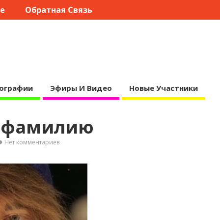
те
Обратная Связь
ографии
Эфиры И Видео
Новые Участники
а фамилию
Нет комментариев