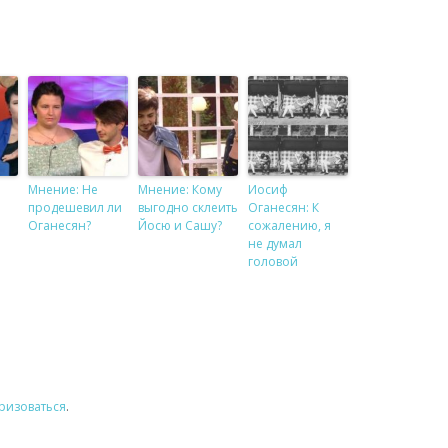
Мнение: Не
Мнение: Кому
Иосиф
продешевил ли
выгодно склеить
Оганесян: К
Оганесян?
Йосю и Сашу?
сожалению, я
не думал
головой
ризоваться
.