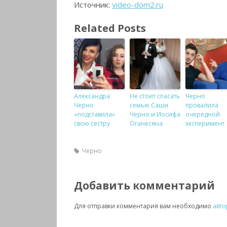
Источник:
video-dom2.ru
Related Posts
Александра
Не стоит спасать
Черно
Черно
семью Саши
провалила
«подставила»
Черно и Иосифа
очередной
свою сестру
Оганесяна
эксперимент
Черно
Добавить комментарий
Для отправки комментария вам необходимо
авто