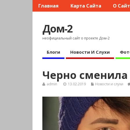
Главная
Карта Сайта
О Сай
Дом-2
неофициальный сайт о проекте Дом-2
Блоги
Новости И Слухи
Фот
Черно сменил
admin
13.02.2019
Новости и слухи