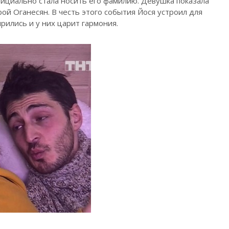
ициально стала носить его фамилию. Девушка показала
ой Оганесян. В честь этого события Йося устроил для
рились и у них царит гармония.