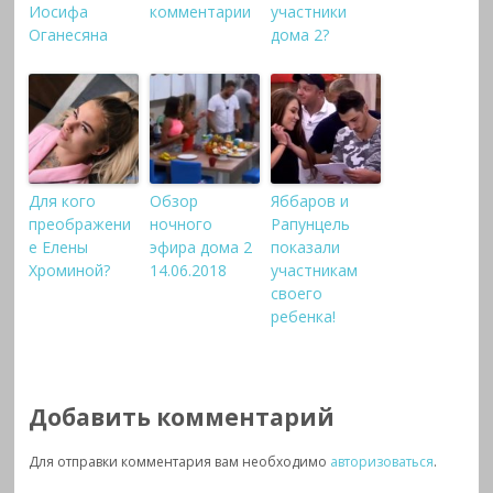
Иосифа
комментарии
участники
Оганесяна
дома 2?
Для кого
Обзор
Яббаров и
преображени
ночного
Рапунцель
е Елены
эфира дома 2
показали
Хроминой?
14.06.2018
участникам
своего
ребенка!
Добавить комментарий
Для отправки комментария вам необходимо
авторизоваться
.