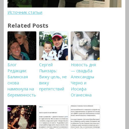
Источник статьи
Related Posts
Блог
Сергей
Новость дня
Редакции:
Пынзарь:
— свадьба
Балинская
Вижу цель, не
Александры
снова
вижу
Черно и
намекнула на
препятствий
Иосифа
беременность
Оганесяна