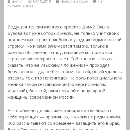
admin
04.10.2018
Новости и слухи
Нет
комментариев
Ведущая телевизионного проекта Дом-2 Ольга
Бузова вот уже который месяц не только учит своих
подопечных строить любовь в угодьях подмосковной
стройки, но и сама занимается тем же, только в
рамках собственного шоу, название которого вся
страна итак прекрасно знает. Собственно, нельзя
сказать, что ее изыскания по женихам проходят
безуспешно – да, не без тернистостей, но ей удалось
отсеять тех, кто непригоден на роль потенциального
жениха самой сексапильной (по версии многих
изданий), богатой, влиятельной и популярной
женщины современной России.
А что обычно делают женщины, когда выбирают
себе «принца» — правильно, знакомят с родителями,
ибо рассчитывают со временем затащить его в брак.
Вот и Оля решила ознакомить кавалеров с