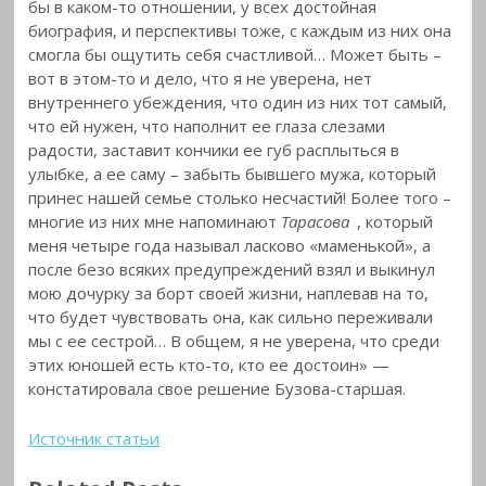
бы в каком-то отношении, у всех достойная
биография, и перспективы тоже, с каждым из них она
смогла бы ощутить себя счастливой… Может быть –
вот в этом-то и дело, что я не уверена, нет
внутреннего убеждения, что один из них тот самый,
что ей нужен, что наполнит ее глаза слезами
радости, заставит кончики ее губ расплыться в
улыбке, а ее саму – забыть бывшего мужа, который
принес нашей семье столько несчастий! Более того –
многие из них мне напоминают
Тарасова
, который
меня четыре года называл ласково «маменькой», а
после безо всяких предупреждений взял и выкинул
мою дочурку за борт своей жизни, наплевав на то,
что будет чувствовать она, как сильно переживали
мы с ее сестрой… В общем, я не уверена, что среди
этих юношей есть кто-то, кто ее достоин» —
констатировала свое решение Бузова-старшая.
Источник статьи