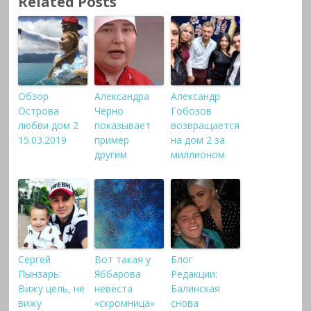
Related Posts
Обзор
Александра
Александр
Острова
Черно
Гобозов
любви дом 2
показывает
возвращается
15.03.2019
пример
на дом 2 за
другим
миллионом
Сергей
Вот такая у
Блог
Пынзарь:
Яббарова
Редакции:
Вижу цель, не
невеста
Балинская
вижу
«скромница»
снова