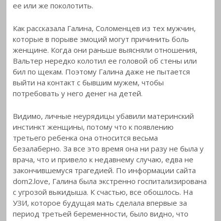
ее или же поколотить.
Как рассказала Галина, Соломенцев из тех мужчин,
которые в порыве эмоций могут причинить боль
женщине. Когда они раньше выясняли отношения,
Вальтер нередко колотил ее головой об стены или
бил по щекам. Поэтому Галина даже не пытается
выйти на контакт с бывшим мужем, чтобы
потребовать у него денег на детей.
Видимо, личные неурядицы убавили материнский
инстинкт женщины, потому что к появлению
третьего ребенка она относится весьма
безалаберно. За все это время она ни разу не была у
врача, что и привело к недавнему случаю, едва не
закончившемуся трагедией. По информации сайта
dom2.love, Галина была экстренно госпитализирована
с угрозой выкидыша. К счастью, все обошлось. На
УЗИ, которое будущая мать сделала впервые за
период третьей беременности, было видно, что