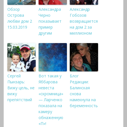
Обзор
Александра
Александр
Острова
Черно
Гобозов
любви дом 2
показывает
возвращается
15.03.2019
пример
на дом 2 за
другим
миллионом
Сергей
Вот такая у
Блог
Пынзарь:
Яббарова
Редакции:
Вижу цель, не
невеста
Балинская
вижу
«скромница»
снова
препятствий
— Ларченко
намекнула на
показала на
беременность
камеру
обнаженную
«П»!