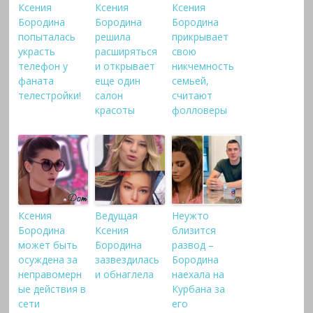
Ксения
Ксения
Ксения
Бородина
Бородина
Бородина
попыталась
решила
прикрывает
украсть
расширяться
свою
телефон у
и открывает
никчемность
фаната
еще один
семьей,
телестройки!
салон
считают
красоты
фолловеры
Ксения
Ведущая
Неужто
Бородина
Ксения
близится
может быть
Бородина
развод –
осуждена за
зазвездилась
Бородина
неправомерн
и обнаглела
наехала на
ые действия в
Курбана за
сети
его