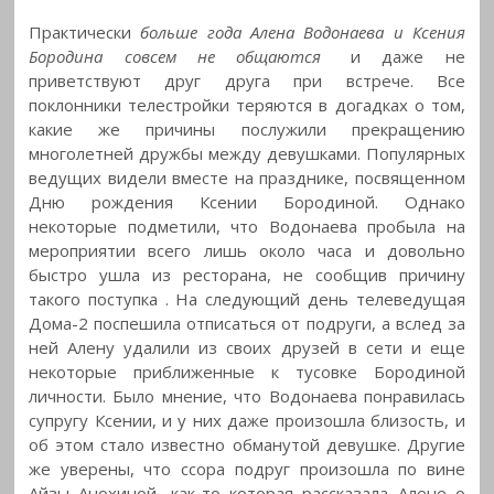
Практически
больше года Алена Водонаева и Ксения
Бородина совсем не общаются
и даже не
приветствуют друг друга при встрече. Все
поклонники телестройки теряются в догадках о том,
какие же причины послужили прекращению
многолетней дружбы между девушками. Популярных
ведущих видели вместе на празднике, посвященном
Дню рождения Ксении Бородиной. Однако
некоторые подметили, что Водонаева пробыла на
мероприятии всего лишь около часа и довольно
быстро ушла из ресторана, не сообщив причину
такого поступка
. На следующий день телеведущая
Дома-2 поспешила отписаться от подруги, а вслед за
ней Алену удалили из своих друзей в сети и еще
некоторые приближенные к тусовке Бородиной
личности. Было мнение, что Водонаева понравилась
супругу Ксении, и у них даже произошла близость, и
об этом стало известно обманутой девушке. Другие
же уверены, что ссора подруг произошла по вине
Айзы Анохиной, как-то которая рассказала Алене о