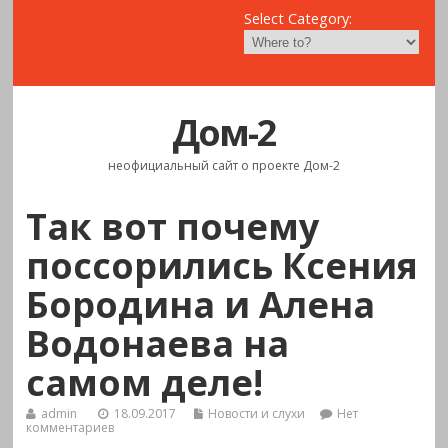
Select Category:
Дом-2
неофициальный сайт о проекте Дом-2
Так вот почему
поссорились Ксения
Бородина и Алена
Водонаева на
самом деле!
admin
18.09.2017
Новости и слухи
Нет
комментариев