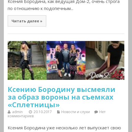
Ксения Бородина, как ведущая Дом-2, очень строга
по отношению к подопечным...
Читать далее »
Ксению Бородину высмеяли
за образ вороны на съемках
«Сплетницы»
admin
20.10.2017
Новости и слухи
Нет
комментариев
Ксения Бородина уже несколько лет выпускает свою