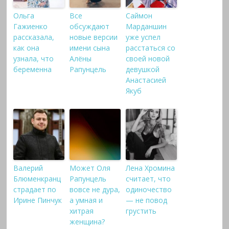
Ольга
Все
Саймон
Гажиенко
обсуждают
Марданшин
рассказала,
новые версии
уже успел
как она
имени сына
расстаться со
узнала, что
Алёны
своей новой
беременна
Рапунцель
девушкой
Анастасией
Якуб
Валерий
Может Оля
Лена Хромина
Блюменкранц
Рапунцель
считает, что
страдает по
вовсе не дура,
одиночество
Ирине Пинчук
а умная и
— не повод
хитрая
грустить
женщина?