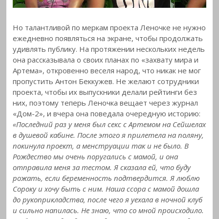
Но талантливой по меркам проекта Леночке не нужно
ежедневно появляться на экране, чтобы продолжать
удивлять публику. На протяжении нескольких недель
она рассказывала о своих планах по «захвату мира и
Артема», откровенно веселя народ, что никак не мог
пропустить Антон Беккужев. Не желают сотрудники
проекта, чтобы их выпускники делали рейтинги без
них, поэтому теперь Леночка вещает через журнал
«Дом-2», и вчера она поведала очередную историю:
«Последний раз у меня был секс с Артемом на Сейшелах
в душевой кабине. После этого я прилетела на поляну,
покинула проект, а менструации так и не было. В
Рождество мы очень поругались с мамой, и она
отправила меня за тестом. Я сказала ей, что буду
рожать, если беременность подтвердится. Я люблю
Сороку и хочу быть с ним. Наша ссора с мамой дошла
до рукоприкладства, после чего я уехала в ночной клуб
и сильно напилась. Не знаю, что со мной происходило.