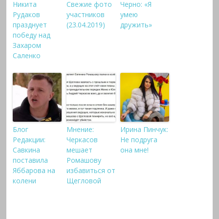
Никита
Свежие фото
Черно: «Я
Рудаков
участников
умею
празднует
(23.04.2019)
дружить»
победу над
Захаром
Саленко
Блог
Мнение:
Ирина Пинчук:
Редакции:
Черкасов
Не подруга
Савкина
мешает
она мне!
поставила
Ромашову
Яббарова на
избавиться от
колени
Щегловой