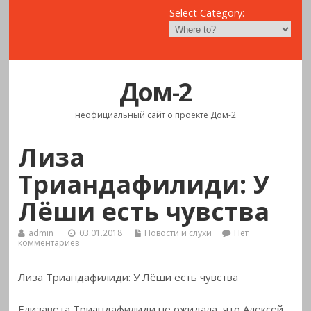
Select Category:
Дом-2
неофициальный сайт о проекте Дом-2
Лиза
Триандафилиди: У
Лёши есть чувства
admin
03.01.2018
Новости и слухи
Нет
комментариев
Лиза Триандафилиди: У Лёши есть чувства
Елизавета Триандафилиди не ожидала, что Алексей