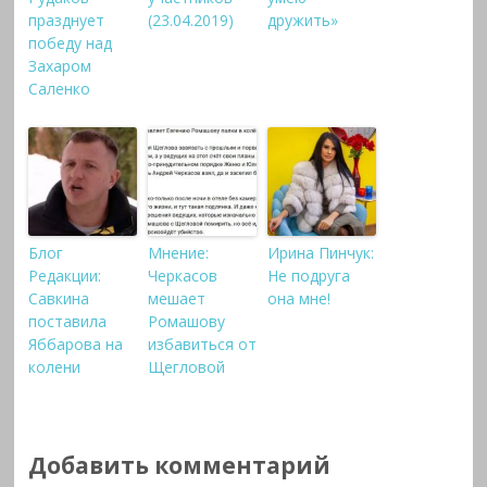
празднует
(23.04.2019)
дружить»
победу над
Захаром
Саленко
Блог
Мнение:
Ирина Пинчук:
Редакции:
Черкасов
Не подруга
Савкина
мешает
она мне!
поставила
Ромашову
Яббарова на
избавиться от
колени
Щегловой
Добавить комментарий