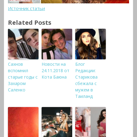
Источник статьи
Related Posts
Сахнов
Новости на
Блог
вспомнил
24.11.2018 от
Редакции:
старые годы с
Кота Баюна
Старикова
Захаром
сбежала с
Саленко
мужем в
Таиланд