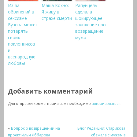
Из-за
Маша Кохно:
Рапунцель
обвинений в
Я живу в
сделала
сексизме
страхе смерти
шокирующее
Бузова может
заявление про
потерять
возвращение
своих
мужа
поклонников
и
всенародную
любовь!
Добавить комментарий
Для отправки комментария вам необходимо
авторизоваться
.
«
Вопрос о возвращении на
Блог Редакции: Старикова
проект Ильи Яббарова
сбежала с мужем в