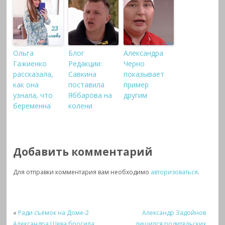
Ольга
Блог
Александра
Гажиенко
Редакции:
Черно
рассказала,
Савкина
показывает
как она
поставила
пример
узнала, что
Яббарова на
другим
беременна
колени
Добавить комментарий
Для отправки комментария вам необходимо
авторизоваться
.
«
Ради съёмок на Доме-2
Александр Задойнов
Александра Шева бросила
лишился родительских