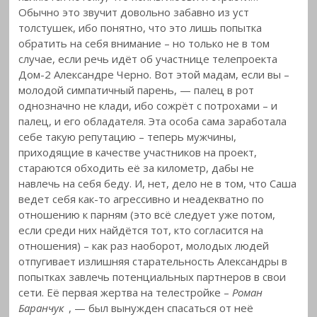
Обычно это звучит довольно забавно из уст
толстушек, ибо понятно, что это лишь попытка
обратить на себя внимание – но только не в том
случае, если речь идёт об участнице телепроекта
Дом-2 Александре Черно. Вот этой мадам, если вы –
молодой симпатичный парень, — палец в рот
однозначно не клади, ибо сожрёт с потрохами – и
палец, и его обладателя. Эта особа сама заработала
себе такую репутацию – теперь мужчины,
приходящие в качестве участников на проект,
стараются обходить её за километр, дабы не
навлечь на себя беду. И, нет, дело не в том, что Саша
ведет себя как-то агрессивно и неадекватно по
отношению к парням (это всё следует уже потом,
если среди них найдётся тот, кто согласится на
отношения) – как раз наоборот, молодых людей
отпугивает излишняя старательность Александры в
попытках завлечь потенциальных партнеров в свои
сети. Её первая жертва на телестройке –
Роман
Баранчук
, — был вынужден спасаться от неё