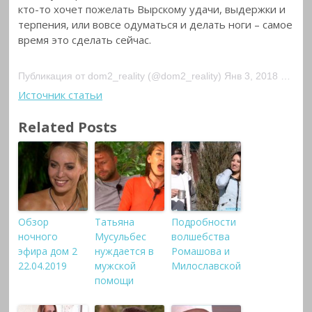
кто-то хочет пожелать Вырскому удачи, выдержки и
терпения, или вовсе одуматься и делать ноги – самое
время это сделать сейчас.
Публикация от dom2_reality (@dom2_reality) Янв 3, 2018 at 11:32 PST
Источник статьи
Related Posts
Обзор
Татьяна
Подробности
ночного
Мусульбес
волшебства
эфира дом 2
нуждается в
Ромашова и
22.04.2019
мужской
Милославской
помощи