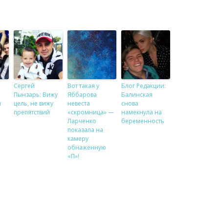
Сергей
Вот такая у
Блог Редакции:
Пынзарь: Вижу
Яббарова
Балинская
я
цель, не вижу
невеста
снова
препятствий
«скромница» —
намекнула на
Ларченко
беременность
показала на
камеру
обнаженную
«П»!