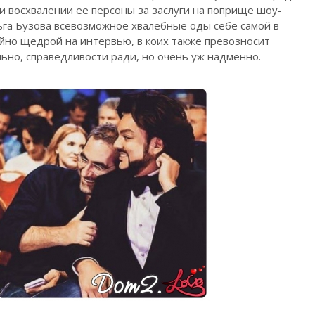
и восхвалении ее персоны за заслуги на поприще шоу-
льга Бузова всевозможное хвалебные оды себе самой в
айно щедрой на интервью, в коих также превозносит
ьно, справедливости ради, но очень уж надменно.