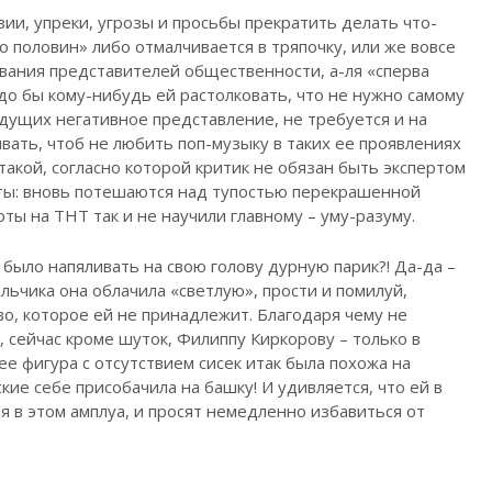
зии, упреки, угрозы и просьбы прекратить делать что-
о половин» либо отмалчивается в тряпочку, или же вовсе
ования представителей общественности, а-ля «сперва
до бы кому-нибудь ей растолковать, что не нужно самому
едущих негативное представление, не требуется и на
ать, чтоб не любить поп-музыку в таких ее проявлениях
и такой, согласно которой критик не обязан быть экспертом
няты: вновь потешаются над тупостью перекрашенной
ты на ТНТ так и не научили главному – уму-разуму.
 было напяливать на свою голову дурную парик?! Да-да –
льчика она облачила «светлую», прости и помилуй,
во, которое ей не принадлежит. Благодаря чему не
, сейчас кроме шуток, Филиппу Киркорову – только в
нее фигура с отсутствием сисек итак была похожа на
ие себе присобачила на башку! И удивляется, что ей в
я в этом амплуа, и просят немедленно избавиться от