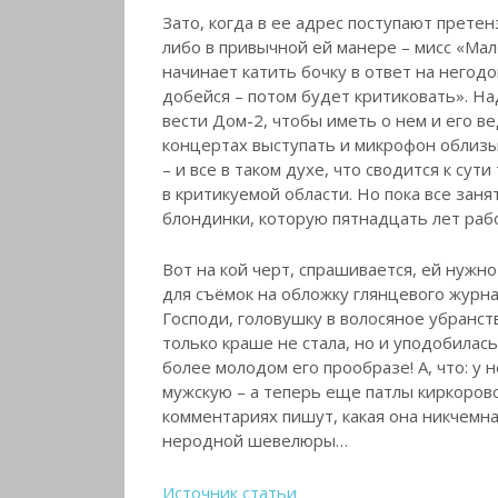
Зато, когда в ее адрес поступают претен
либо в привычной ей манере – мисс «Мал
начинает катить бочку в ответ на негод
добейся – потом будет критиковать». На
вести Дом-2, чтобы иметь о нем и его в
концертах выступать и микрофон облизыв
– и все в таком духе, что сводится к сут
в критикуемой области. Но пока все за
блондинки, которую пятнадцать лет рабо
Вот на кой черт, спрашивается, ей нужно
для съёмок на обложку глянцевого журна
Господи, головушку в волосяное убранст
только краше не стала, но и уподобилась
более молодом его прообразе! А, что: у 
мужскую – а теперь еще патлы киркоровск
комментариях пишут, какая она никчемна
неродной шевелюры…
Источник статьи