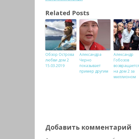
Related Posts
Обзор Острова
Александра
Александр
любви дом 2
Черно
Гобозов
15.03.2019
показывает
возвращаетс
пример другим
на дом 2 за
миллионом
Добавить комментарий