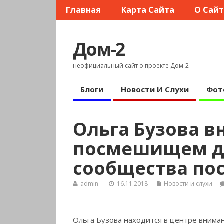
Главная
Карта Сайта
О Сай
Дом-2
неофициальный сайт о проекте Дом-2
Блоги
Новости И Слухи
Фот
Ольга Бузова в
посмешищем дл
сообщества пос
admin
16.11.2018
Новости и слухи
Ольга Бузова находится в центре вниман