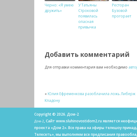
Черно: «Я умею
У Татьяны
Ресторан
дружить»
Строковой
Бузовой
появилась
прогорает
опасная
привычка
Добавить комментарий
Для отправки комментария вам необходимо
авто
«
Юлия Ефременкова разоблачила ложь Либерж
Кпадону
Copyright © 2026. Дом-2
, Сайт www.sluhinovostidom2.ru является неоф
Дом-2
проекта «Дом 2». Все права на эфиры телешоу прина
Телесеть», мы выполняем все предписания правообл