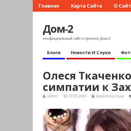
Главная
Карта Сайта
О Сай
Дом-2
неофициальный сайт о проекте Дом-2
Блоги
Новости И Слухи
Фот
Олеся Ткаченко
симпатии к Зах
admin
07.02.2019
Новости и слухи