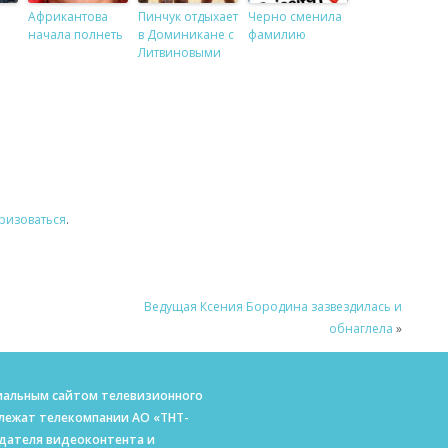
Африкантова
Пинчук отдыхает
Черно сменила
начала полнеть
в Доминикане с
фамилию
Литвиновыми
ризоваться
.
Ведущая Ксения Бородина зазвездилась и
обнаглела
»
ициальным сайтом телевизионного
длежат телекомпании АО «ТНТ-
адателя видеоконтента и