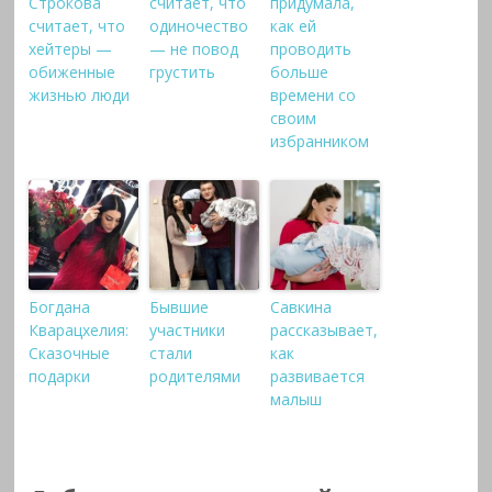
Строкова
считает, что
придумала,
считает, что
одиночество
как ей
хейтеры —
— не повод
проводить
обиженные
грустить
больше
жизнью люди
времени со
своим
избранником
Богдана
Бывшие
Савкина
Кварацхелия:
участники
рассказывает,
Сказочные
стали
как
подарки
родителями
развивается
малыш