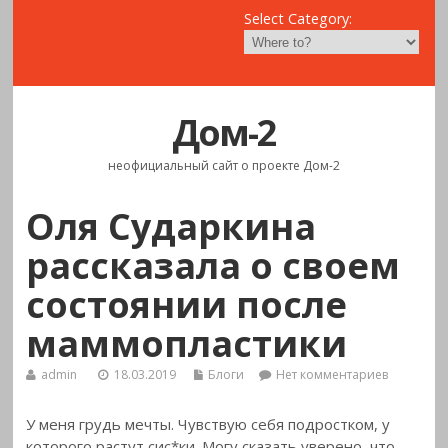
Select Category:
Дом-2
неофициальный сайт о проекте Дом-2
Оля Сударкина
рассказала о своем
состоянии после
маммопластики
admin
18.03.2019
Блоги
Нет комментариев
У меня грудь мечты. Чувствую себя подростком, у
которого растут сис*ки. Могу сказать уверено, что