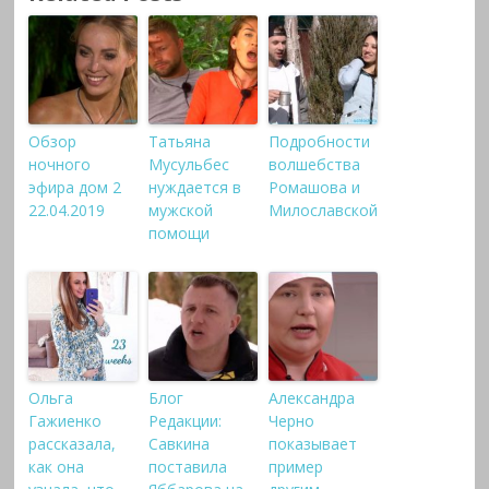
Обзор
Татьяна
Подробности
ночного
Мусульбес
волшебства
эфира дом 2
нуждается в
Ромашова и
22.04.2019
мужской
Милославской
помощи
Ольга
Блог
Александра
Гажиенко
Редакции:
Черно
рассказала,
Савкина
показывает
как она
поставила
пример