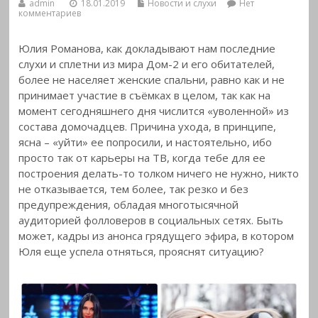
admin
18.01.2019
Новости и слухи
Нет
комментариев
Юлия Романова, как докладывают нам последние
слухи и сплетни из мира Дом-2 и его обитателей,
более не населяет женские спальни, равно как и не
принимает участие в съёмках в целом, так как на
момент сегодняшнего дня числится «уволенной» из
состава домочадцев.
Причина ухода, в принципе,
ясна – «уйти» ее попросили, и настоятельно, ибо
просто так от карьеры на ТВ, когда тебе для ее
построения делать-то толком ничего не нужно, никто
не отказывается, тем более, так резко и без
предупреждения, обладая многотысячной
аудиторией фолловеров в социальных сетях. Быть
может, кадры из анонса грядущего эфира, в котором
Юля еще успела отняться, прояснят ситуацию?