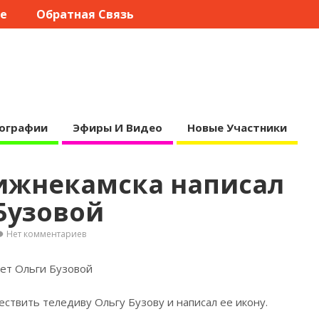
те
Обратная Связь
ографии
Эфиры И Видео
Новые Участники
ижнекамска написал
Бузовой
Нет комментариев
ет Ольги Бузовой
ствить теледиву Ольгу Бузову и написал ее
икону.