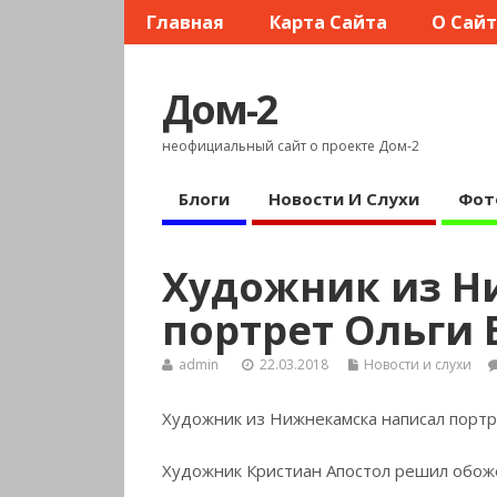
Главная
Карта Сайта
О Сай
Дом-2
неофициальный сайт о проекте Дом-2
Блоги
Новости И Слухи
Фот
Художник из Н
портрет Ольги 
admin
22.03.2018
Новости и слухи
Художник из Нижнекамска написал портр
Художник Кристиан Апостол решил обоже