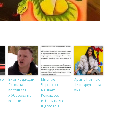
ею
Блог Редакции:
Мнение:
Ирина Пинчук:
Савкина
Черкасов
Не подруга она
поставила
мешает
мне!
Яббарова на
Ромашову
колени
избавиться от
Щегловой