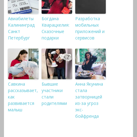
Авиабилеты
Богдана
Разработка
Калининград
Кварацхелия:
мобильных
Санкт
Сказочные
приложений и
Петербург
подарки
сервисов
Савкина
Бывшие
Анна Якунина
рассказывает,
участники
стала
как
стали
затворницей
развивается
родителями
из-за угроз
малыш
экс-
бойфренда