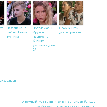
ст
Названа цена
Против Дарьи
Особые игры
любви Никиты
Друзьяк
для избранных
Турчина
настроены
и
бывшие
участники дома
2?
ризоваться
.
Огромный пузан Саши Черно не в пример больше,
чем беременный живот Алены Савкиной
»