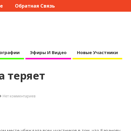
те
Обратная Связь
ографии
Эфиры И Видео
Новые Участники
а теряет
Нет комментариев
ом месте убеждала всех участников в том,
что Баранову