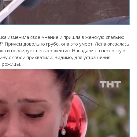
ушка изменила свое мнение и пришла в женскую спальню
? Причём довольно грубо, она это умеет. Лена оказалась
ова и нервирует весь коллектив. Нападали на несносную
ину с собой прихватили. Видимо, для устрашения.
а рожицы.