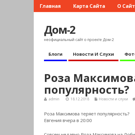
Главная
Карта Сайта
О Сай
Дом-2
неофициальный сайт о проекте Дом-2
Блоги
Новости И Слухи
Фот
Роза Максимов
популярность?
admin
18.12.2018
Новости и слухи
Роза Максимова теряет популярность?
Евгения вчера в 20:00
Совсем недавно Роза Максимова на Лобн