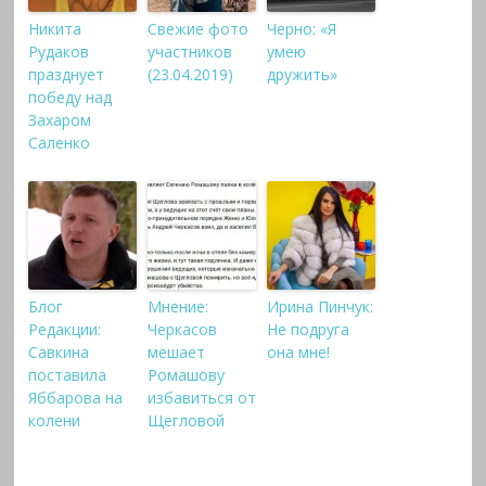
Никита
Свежие фото
Черно: «Я
Рудаков
участников
умею
празднует
(23.04.2019)
дружить»
победу над
Захаром
Саленко
Блог
Мнение:
Ирина Пинчук:
Редакции:
Черкасов
Не подруга
Савкина
мешает
она мне!
поставила
Ромашову
Яббарова на
избавиться от
колени
Щегловой