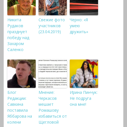
Никита
Свежие фото
Черно: «Я
Рудаков
участников
умею
празднует
(23.04.2019)
дружить»
победу над
Захаром
Саленко
Блог
Мнение:
Ирина Пинчук:
Редакции:
Черкасов
Не подруга
Савкина
мешает
она мне!
поставила
Ромашову
Яббарова на
избавиться от
колени
Щегловой