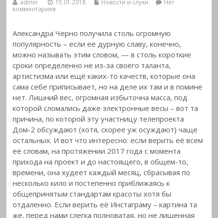
admin
15.01.2018
Новости и слухи
Нет
комментариев
Александра Черно получила столь огромную
популярность – если её дурную славу, конечно,
можно называть этим словом, — в столь короткие
сроки определенно не из-за своего таланта,
артистизма или ещё каких-то качеств,
которые она
сама себе приписывает, но на деле их там и в помине
нет. Лишний вес, огромная избыточна масса, под
которой сломались даже электронные весы – вот та
причина, по которой эту участницу телепроекта
Дом-2 обсуждают (хотя, скорее уж осуждают) чаще
остальных. И вот что интересно: если верить её всем
её словам, на протяжении 2017 года с момента
прихода на проект и до настоящего, в общем-то,
времени, она худеет каждый месяц, сбрасывая по
несколько кило и постепенно приближаясь к
общепринятым стандартам красоты хотя бы
отдаленно. Если верить её Инстаграму – картина та
же, перед нами слегка полноватая, но не лишенная