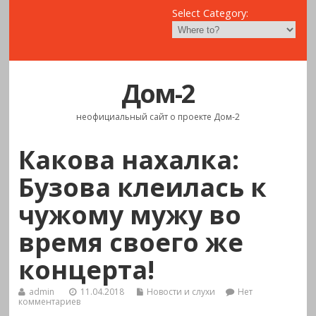
Select Category:
Дом-2
неофициальный сайт о проекте Дом-2
Какова нахалка:
Бузова клеилась к
чужому мужу во
время своего же
концерта!
admin
11.04.2018
Новости и слухи
Нет
комментариев