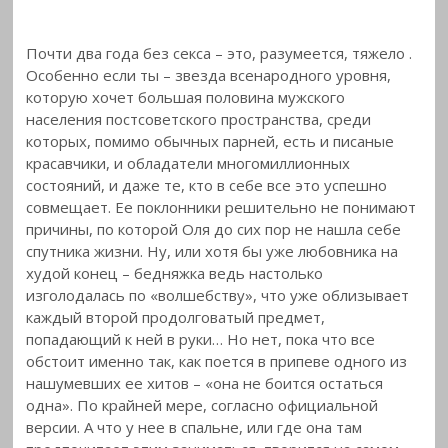
Почти два года без секса – это, разумеется, тяжело
.
Особенно если ты – звезда всенародного уровня,
которую хочет большая половина мужского
населения постсоветского пространства, среди
которых, помимо обычных парней, есть и писаные
красавчики, и обладатели многомиллионных
состояний, и даже те, кто в себе все это успешно
совмещает. Ее поклонники решительно не понимают
причины, по которой Оля до сих пор не нашла себе
спутника жизни. Ну, или хотя бы уже любовника на
худой конец – бедняжка ведь настолько
изголодалась по «волшебству», что уже облизывает
каждый второй продолговатый предмет,
попадающий к ней в руки… Но нет, пока что все
обстоит именно так, как поется в припеве одного из
нашумевших ее хитов – «она не боится остаться
одна». По крайней мере, согласно официальной
версии. А что у нее в спальне, или где она там