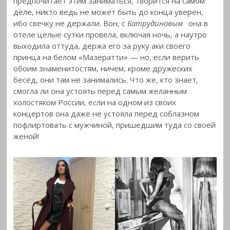
предпочитает этим заниматься, творится на самом
деле, никто ведь не может быть до конца уверен,
ибо свечку не держали. Вон, с
Батрудиновым
она в
отеле целые сутки провела, включая ночь, а наутро
выходила оттуда, держа его за руку аки своего
принца на белом «Мазератти» — но, если верить
обоим знаменитостям, ничем, кроме дружеских
бесед, они там не занимались. Что же, кто знает,
смогла ли она устоять перед самым желанным
холостяком России, если на одном из своих
концертов она даже не устояла перед соблазном
пофлиртовать с мужчиной, пришедшим туда со своей
женой!