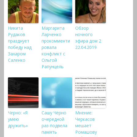
Никита
Маргарита
Обзор
Рудаков
Ларченко
ночного
празднует
прокомменти
эфира дом 2
победу над
ровала
22.04.2019
Захаром
конфликт с
Саленко
Ольгой
Рапунцель
Черно: «Я
Сашу Черно
Мнение:
умею
очередной
Черкасов
дружить»
раз подвела
мешает
память
Ромашову