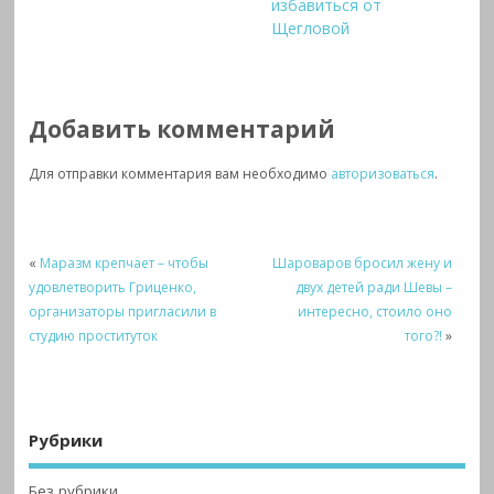
избавиться от
Щегловой
Добавить комментарий
Для отправки комментария вам необходимо
авторизоваться
.
«
Маразм крепчает – чтобы
Шароваров бросил жену и
удовлетворить Гриценко,
двух детей ради Шевы –
организаторы пригласили в
интересно, стоило оно
студию проституток
того?!
»
Рубрики
Без рубрики