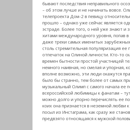
бывают последствия неправильного осо
– об этом лучше и не начинать вовсе. 
телепроекта Дом-2 в певицу относительн
прошло – однако уже сейчас является од
эстраде. Более того, о ней уже знают и
хитами международного уровня, попав в
даже треки самых именитых зарубежных 
столь стремительная популяризация ее п
отпечаток на Олиной личности. Кто-то ска
времен бытности простой участницей те
немного наивная, но смелая и упорная, 
вполне возможно, эти люди окажутся пра
было бы странно, тем более от самых пр
музыкальный Олимп с самого начала ее п
всероссийской любимицы к фанатам – тут
можно долго и упорно перечислять ее по
коих она признается в неземной любви 
посыл из Инстаграма, как сразу же стано
предвзято относящаяся к мужской полов