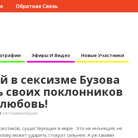
те
Обратная Связь
ографии
Эфиры И Видео
Новые Участники
й в сексизме Бузова
ь своих поклонников
 любовь!
Нет комментариев
аркотиков, существующих в мире
. Это не инъекция, не
олову может ударить стократ сильнее. А уж какими