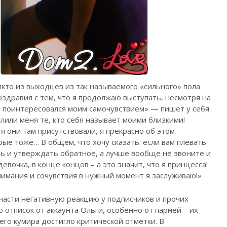
кто из выходцев из так называемого «сильного» пола
оздравил с тем, что я продолжаю выступать, несмотря на
не поинтересовался моим самочувствием» — пишет у себя
или меня те, кто себя называет моими близкими!
я они там присутствовали, я прекрасно об этом
ые тоже… В общем, что хочу сказать: если вам плевать
ть и утверждать обратное, а лучше вообще не звоните и
девочка, в конце концов – а это значит, что я принцесса!
имания и сочувствия в нужный момент я заслуживаю!»
части негативную реакцию у подписчиков и прочих
 отписок от аккаунта Ольги, особенно от парней – их
о кумира достигло критической отметки. В