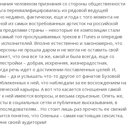
знания человеком признания со стороны общественности
Ольга переквалифицировалась из рядовой ведущей
о недавно, фактически, еще и года с того момента не
ной из самых востребованных артисток на российской
 за пределами страны – некоторые ее композиции стали
 самый топ прослушиваемых треков в ITunes и опередив
исполнителей. Вполне естественно и закономерно, что
ерсоны не прошла даром и не могла не оставить свой
жет, что она все та же, какой и была всегда, еще со
лестройки – добрая, искренняя, жизнерадостная,
когда речь идет о достижении поставленных целей. И,
вы – да и услышать что-то другое от фанатов Бузовой
иближенных к ней, что наблюдали за ее восхождением на
евческой карьеры. А вот что касается отношения самой
 к ней имеются вопросы, и весьма серьезные. Опять же,
сты в социальных сетях и публичные высказывания, в
к последователям… Но стоит лишь раз прочесть ее свежий
вится понятно, что Оленька – самая настоящая сексистка,
ине своей аудитории!