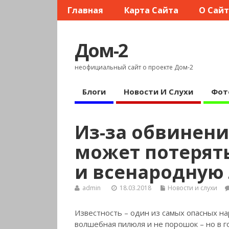
Главная
Карта Сайта
О Сай
Дом-2
неофициальный сайт о проекте Дом-2
Блоги
Новости И Слухи
Фот
Из-за обвинени
может потерят
и всенародную
admin
18.03.2018
Новости и слухи
Известность – один из самых опасных н
волшебная пилюля и не порошок – но в г