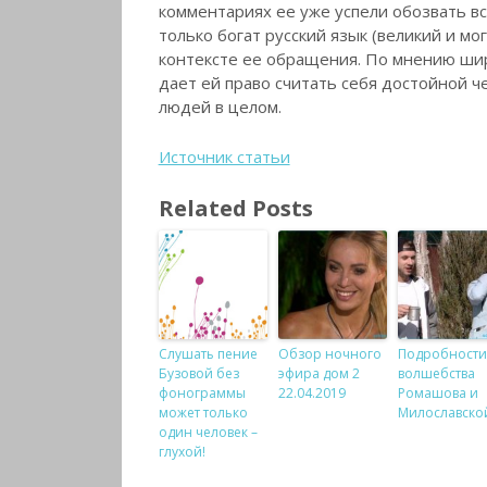
комментариях ее уже успели обозвать 
только богат русский язык (великий и мо
контексте ее обращения. По мнению шир
дает ей право считать себя достойной ч
людей в целом.
Источник статьи
Related Posts
Слушать пение
Обзор ночного
Подробности
Бузовой без
эфира дом 2
волшебства
фонограммы
22.04.2019
Ромашова и
может только
Милославско
один человек –
глухой!