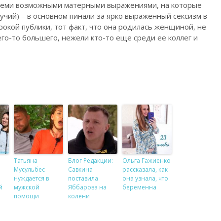
всеми возможными матерными выражениями, на которые
гучий) – в основном пинали за ярко выраженный сексизм в
окой публики, тот факт, что она родилась женщиной, не
его-то большего, нежели кто-то еще среди ее коллег и
Татьяна
Блог Редакции:
Ольга Гажиенко
Мусульбес
Савкина
рассказала, как
нуждается в
поставила
она узнала, что
й
мужской
Яббарова на
беременна
помощи
колени