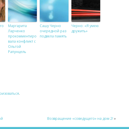
го
Маргарита
Сашу Черно
Черно: «Я умею
Ларченко
очередной раз
дружить»
прокомментиро
подвела память
вала конфликт с
Ольгой
Рапунцель
ризоваться
.
ой
Возвращение «соведущего» на дом 2!
»