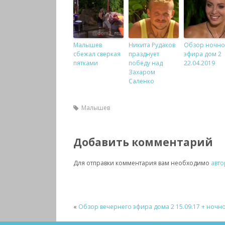
Малышев
Никита Рудаков
Обзор ночно
сбежал сверкая
празднует
эфира дом 2
пятками
победу над
22.04.2019
Захаром
Саленко
Малышев
Добавить комментарий
Для отправки комментария вам необходимо
авто
«
Обзор вечернего эфира дома 2 15.09.17 + ночн