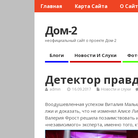
Главная
Карта Сайта
О Сай
Дом-2
неофициальный сайт о проекте Дом-2
Блоги
Новости И Слухи
Фот
Детектор прав
admin
16.09.2017
Новости и слухи
Воодушевленная успехом Виталия Малыш
лжи и доказать, что не изменял Алисе Л
Валерия Фрост решила позаимствовать 
«независимого» эксперта, именно того, к