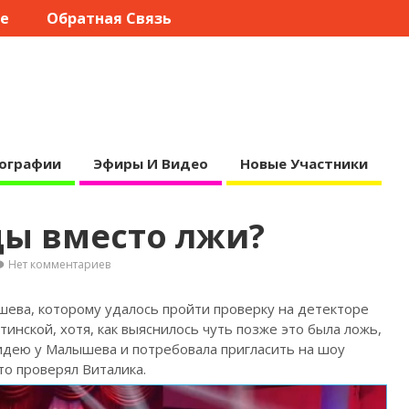
те
Обратная Связь
ографии
Эфиры И Видео
Новые Участники
ды вместо лжи?
Нет комментариев
ева, которому удалось пройти проверку на детекторе
итинской,
хотя, как выяснилось чуть позже это была ложь,
идею у Малышева и потребовала пригласить на шоу
то проверял Виталика.