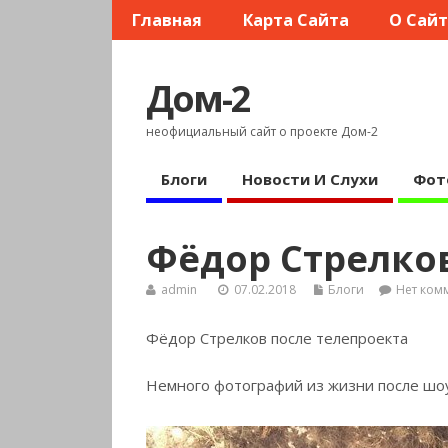
Главная
Карта Сайта
О Сай
Дом-2
неофициальный сайт о проекте Дом-2
Блоги
Новости И Слухи
Фот
Фёдор Стрелков
admin
07.02.2018
Блоги
Нет ком
Фёдор Стрелков после телепроекта
Немного фотографий из жизни после шоу