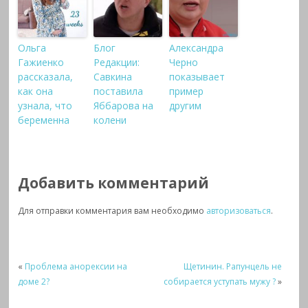
Ольга
Блог
Александра
Гажиенко
Редакции:
Черно
рассказала,
Савкина
показывает
как она
поставила
пример
узнала, что
Яббарова на
другим
беременна
колени
Добавить комментарий
Для отправки комментария вам необходимо
авторизоваться
.
«
Проблема анорексии на
Щетинин. Рапунцель не
доме 2?
собирается уступать мужу ?
»