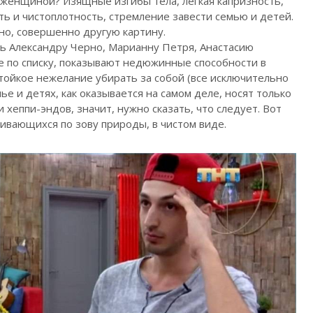
женщиной? Изящные изгибы тела, легкая капризность,
ь и чистоплотность, стремление завести семью и детей.
о, совершенно другую картину.
ь Александру Черно, Марианну Петря, Анастасию
е по списку, показывают недюжинные способности в
тойкое нежелание убирать за собой (все исключительно
мье и детях, как оказывается на самом деле, носят только
хеппи-эндов, значит, нужно сказать, что следует. Вот
ивающихся по зову природы, в чистом виде.