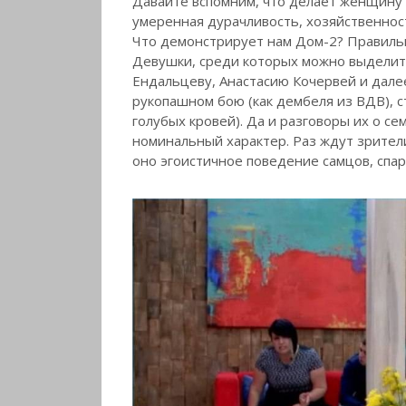
Давайте вспомним, что делает женщину 
умеренная дурачливость, хозяйственност
Что демонстрирует нам Дом-2? Правильн
Девушки, среди которых можно выделит
Ендальцеву, Анастасию Кочервей и дале
рукопашном бою (как дембеля из ВДВ), с
голубых кровей). Да и разговоры их о се
номинальный характер. Раз ждут зрители 
оно эгоистичное поведение самцов, спар