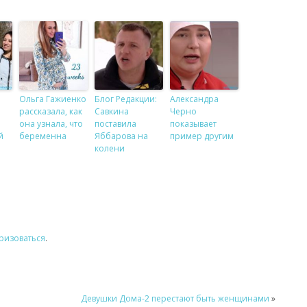
Ольга Гажиенко
Блог Редакции:
Александра
рассказала, как
Савкина
Черно
она узнала, что
поставила
показывает
й
беременна
Яббарова на
пример другим
колени
ризоваться
.
Девушки Дома-2 перестают быть женщинами
»