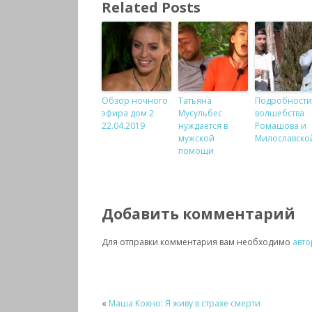
Related Posts
Обзор ночного
Татьяна
Подробности
эфира дом 2
Мусульбес
волшебства
22.04.2019
нуждается в
Ромашова и
мужской
Милославско
помощи
Добавить комментарий
Для отправки комментария вам необходимо
авто
«
Маша Кохно: Я живу в страхе смерти