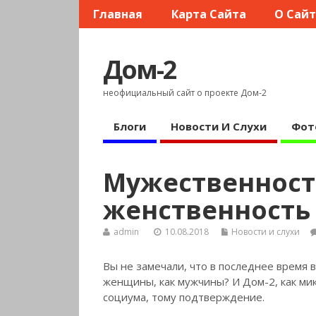
Главная
Карта Сайта
О Сай
Дом-2
неофициальный сайт о проекте Дом-2
Блоги
Новости И Слухи
Фот
Мужественност
женственность
admin
10.08.2018
Новости и слухи
Вы не замечали, что в последнее время 
женщины, как мужчины? И Дом-2, как
мик
социума, тому подтверждение.