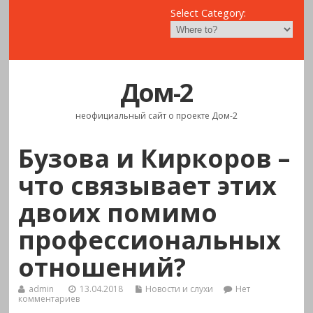
Select Category:
Дом-2
неофициальный сайт о проекте Дом-2
Бузова и Киркоров –
что связывает этих
двоих помимо
профессиональных
отношений?
admin
13.04.2018
Новости и слухи
Нет
комментариев