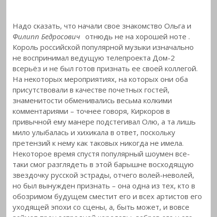
Надо сказать, что начали свое знакомство Ольга и
Филипп Бедросович
отнюдь не на хорошей ноте
.
Король российской популярной музыки изначально
не воспринимал ведущую телепроекта Дом-2
всерьёз и не был готов признать ее своей коллегой.
На некоторых мероприятиях, на которых они оба
присутствовали в качестве почетных гостей,
знаменитости обменивались весьма колкими
комментариями – точнее говоря, Киркоров в
привычной ему манере подстегивал Олю, а та лишь
мило улыбалась и хихикала в ответ, поскольку
претензий к нему как таковых никогда не имела.
Некоторое время спустя популярный шоумен все-
таки смог разглядеть в этой барышне восходящую
звездочку русской эстрады, отчего волей-неволей,
но был вынужден признать – она одна из тех, кто в
обозримом будущем сместит его и всех артистов его
уходящей эпохи со сцены, а, быть может, и вовсе