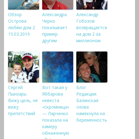
Обзор
Александра
Александр
Острова
Черно
Гобозов
любви дом 2
показывает
возвращается
15.03.2019
пример
на дом 2 за
другим
миллионом
Сергей
Вот такая у
Блог
Пынзарь:
Яббарова
Редакции:
Вижу цель, не
невеста
Балинская
вижу
«скромница»
снова
препятствий
— Ларченко
намекнула на
показала на
беременность
камеру
обнаженную