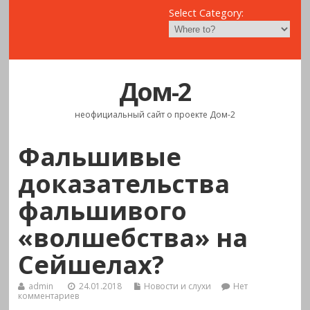
Select Category:
Дом-2
неофициальный сайт о проекте Дом-2
Фальшивые
доказательства
фальшивого
«волшебства» на
Сейшелах?
admin
24.01.2018
Новости и слухи
Нет
комментариев